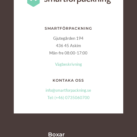
SMARTFÖRPACKNING
Gjutegården 194
436 45 Askim
Mån-fre 08:00-17:00
Vägbeskrivning
KONTAKA OSS
info@smartforpackning.se
Tel: (+46) 0735060700
Boxar