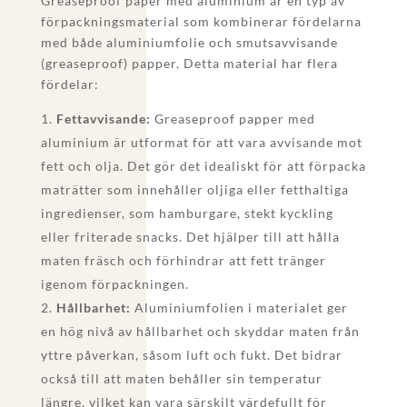
Greaseproof paper med aluminium är en typ av
förpackningsmaterial som kombinerar fördelarna
med både aluminiumfolie och smutsavvisande
(greaseproof) papper. Detta material har flera
fördelar:
Fettavvisande:
Greaseproof papper med
aluminium är utformat för att vara avvisande mot
fett och olja. Det gör det idealiskt för att förpacka
maträtter som innehåller oljiga eller fetthaltiga
ingredienser, som hamburgare, stekt kyckling
eller friterade snacks. Det hjälper till att hålla
maten fräsch och förhindrar att fett tränger
igenom förpackningen.
Hållbarhet:
Aluminiumfolien i materialet ger
en hög nivå av hållbarhet och skyddar maten från
yttre påverkan, såsom luft och fukt. Det bidrar
också till att maten behåller sin temperatur
längre, vilket kan vara särskilt värdefullt för