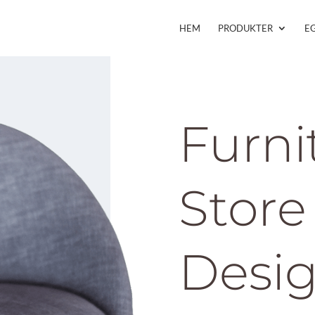
HEM
PRODUKTER
E
Furni
Store
Desi