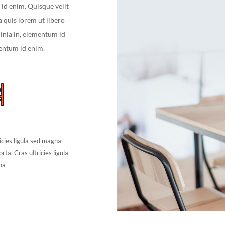
 id enim. Quisque velit
a quis lorem ut libero
cinia in, elementum id
ementum id enim.
icies ligula sed magna
rta. Cras ultricies ligula
na