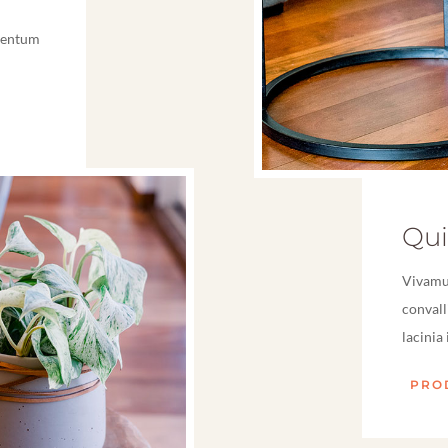
ementum
Qui
Vivamus
convalli
lacinia
PRO