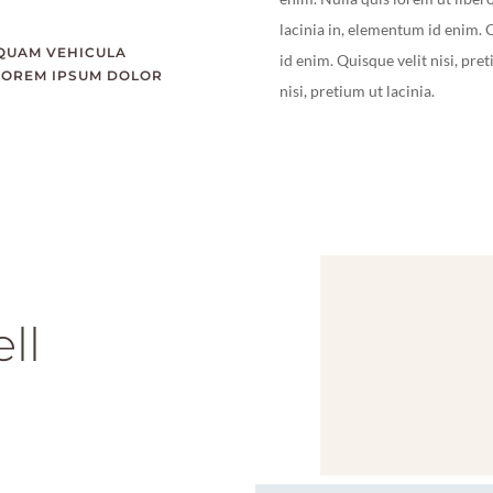
lacinia in, elementum id enim. Q
 QUAM VEHICULA
id enim. Quisque velit nisi, pre
 LOREM IPSUM DOLOR
nisi, pretium ut lacinia.
ll