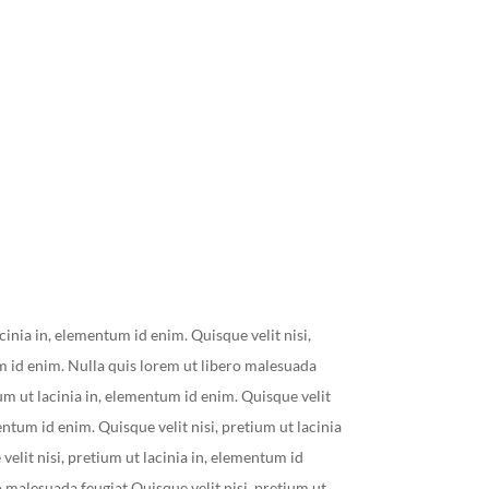
acinia in, elementum id enim. Quisque velit nisi,
m id enim. Nulla quis lorem ut libero malesuada
ium ut lacinia in, elementum id enim. Quisque velit
mentum id enim. Quisque velit nisi, pretium ut lacinia
elit nisi, pretium ut lacinia in, elementum id
o malesuada feugiat.Quisque velit nisi, pretium ut