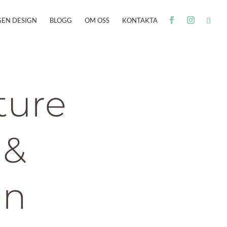
GEN DESIGN
BLOGG
OM OSS
KONTAKTA
ture
 &
gn