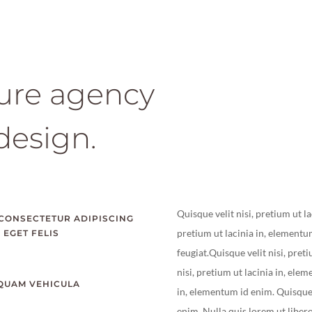
ture agency
 design.
Quisque velit nisi, pretium ut l
 CONSECTETUR ADIPISCING
pretium ut lacinia in, elementu
 EGET FELIS
feugiat.Quisque velit nisi, pret
nisi, pretium ut lacinia in, ele
 QUAM VEHICULA
in, elementum id enim. Quisque v
enim. Nulla quis lorem ut liber