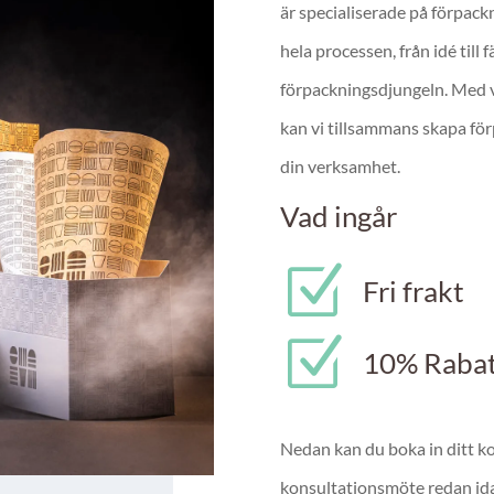
är specialiserade på förpack
hela processen, från idé till f
förpackningsdjungeln. Med v
kan vi tillsammans skapa för
din verksamhet.
Vad ingår
Z
Fri frakt
Z
10% Rabatt
Nedan kan du boka in ditt ko
konsultationsmöte redan id