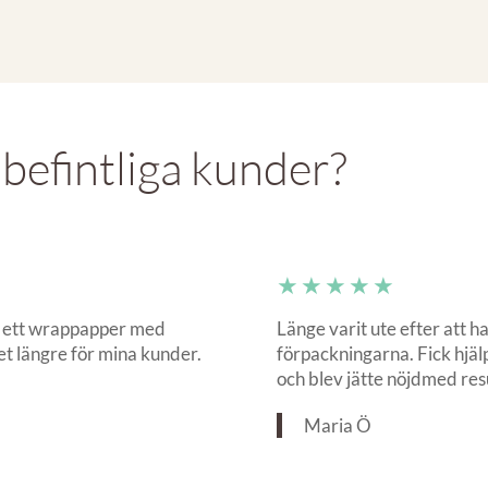
 befintliga kunder?
★★★★★
på ett wrappapper med
Länge varit ute efter att 
t längre för mina kunder.
förpackningarna. Fick hjäl
och blev jätte nöjdmed res
Maria Ö