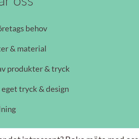
ar oss
företags behov
er & material
av produkter & tryck
 eget tryck & design
lning