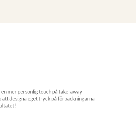
ha en mer personlig touch på take-away
p att designa eget tryck på förpackningarna
ultatet!