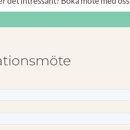
er det intressant? Boka möte med oss
ationsmöte