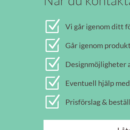
När du kontakt
Z
Vi går igenom ditt 
Z
Går igenom produkt
Z
Designmöjligheter 
Z
Eventuell hjälp med
Z
Prisförslag & bestäl