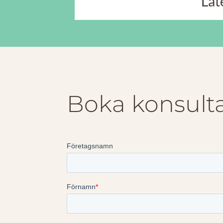
Låt
Boka konsult