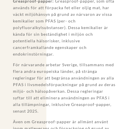
Greasproof-papper:
Greasproof-papper, som ofta
används för att förpacka fet eller oljig mat, har
väckt miljöhänsyn på grund av närvaron av vissa
kemikalier som PFAS (per- och
polyfluoralkylsubstanser). Dessa kemikalier är
kända för sin beständighet i miljön och
potentiella hälsorisker, inklusive
cancerframkallande egenskaper och
endokrinstörningar.
För närvarande arbetar Sverige, tillsammans med
flera andra europeiska länder, på stränga
regleringar för att begränsa användningen av alla
PFAS i livsmedelsförpackningar på grund av deras
miljö- och hälsopåverkan. Dessa regleringar
syftar till att eliminera användningen av PFAS i
alla tillämpningar, inklusive Greasproof-papper,
senast 2025.
Även om Greasproof-papper är allmänt använt
inom matleverans och förpackning på grund av